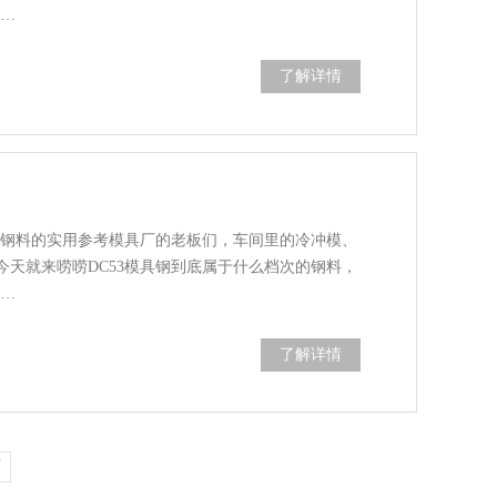
一…
了解详情
选钢料的实用参考模具厂的老板们，车间里的冷冲模、
天就来唠唠DC53模具钢到底属于什么档次的钢料，
3…
了解详情
页