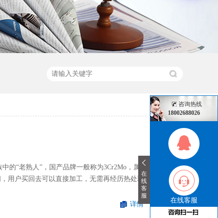
咨询热线
18002688026
族中的“老熟人”，国产品牌一般称为3Cr2Mo，属于预
在
之间，用户买回去可以直接加工，无需再经历热处理环
线
客
服
在线客服
详情