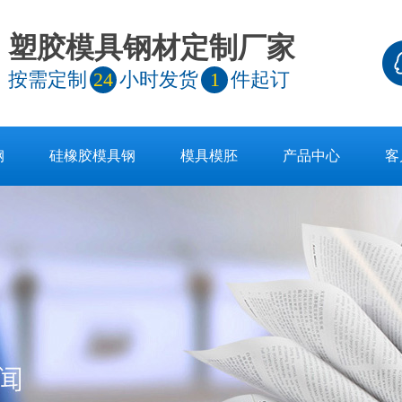
塑胶模具钢材定制厂家
按需定制
24
小时发货
1
件起订
钢
硅橡胶模具钢
模具模胚
产品中心
客