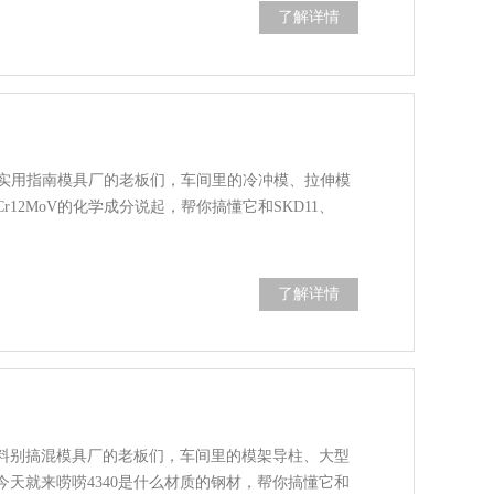
了解详情
料的实用指南模具厂的老板们，车间里的冷冲模、拉伸模
12MoV的化学成分说起，帮你搞懂它和SKD11、
了解详情
钢料别搞混模具厂的老板们，车间里的模架导柱、大型
天就来唠唠4340是什么材质的钢材，帮你搞懂它和