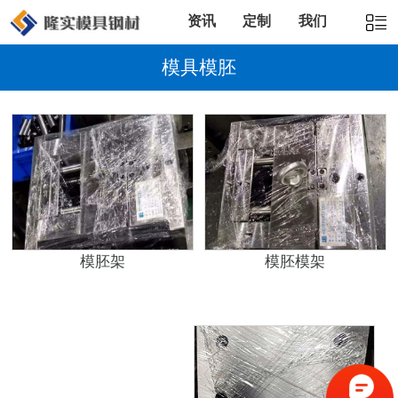
资讯
定制
我们
模具模胚
模胚模架
模胚架