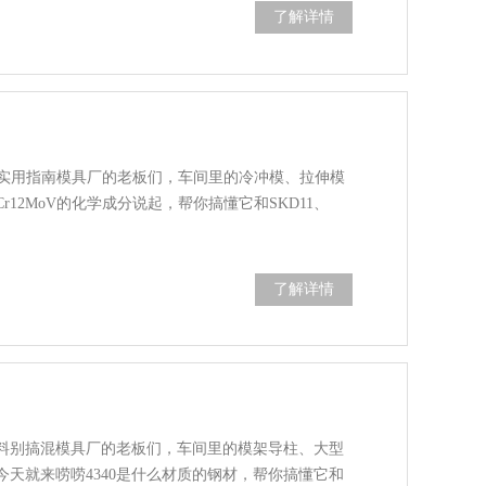
了解详情
料的实用指南模具厂的老板们，车间里的冷冲模、拉伸模
12MoV的化学成分说起，帮你搞懂它和SKD11、
了解详情
钢料别搞混模具厂的老板们，车间里的模架导柱、大型
天就来唠唠4340是什么材质的钢材，帮你搞懂它和