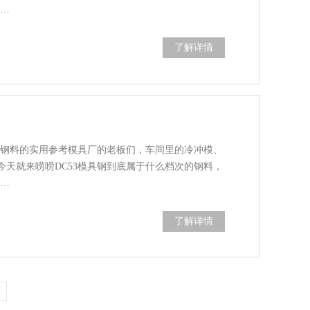
一…
了解详情
选钢料的实用参考模具厂的老板们，车间里的冷冲模、
天就来唠唠DC53模具钢到底属于什么档次的钢料，
3…
了解详情
页