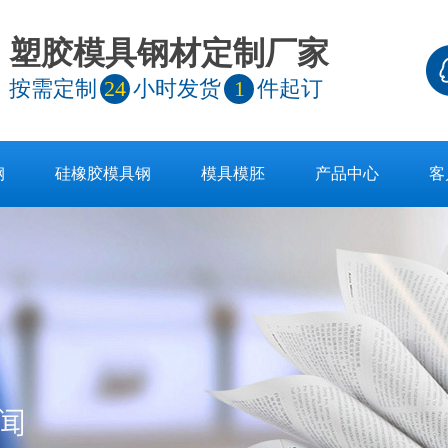
塑胶模具钢材定制厂家
按需定制
24
小时发货
1
件起订
钢
硅橡胶模具钢
模具模胚
产品中心
客