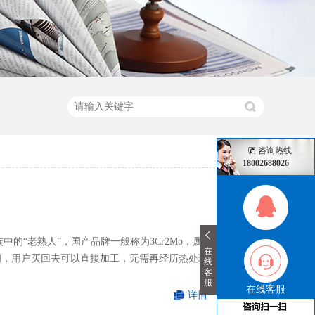
咨询热线
18002688026
族中的“老熟人”，国产品牌一般称为3Cr2Mo，属于预
在
之间，用户买回去可以直接加工，无需再经历热处理环
线
客
服
在线客服
详情