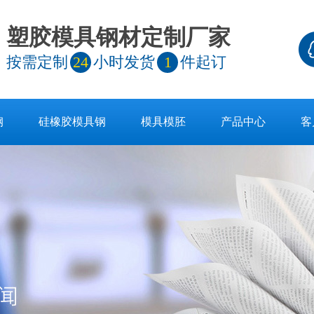
塑胶模具钢材定制厂家
按需定制
24
小时发货
1
件起订
钢
硅橡胶模具钢
模具模胚
产品中心
客