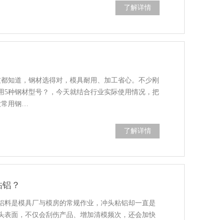
了解详情
友都知道，钢材选得对，模具耐用、加工省心。不少刚
用5种钢材型号？，今天就结合行业实际使用情况，把
款常用钢…
了解详情
粘铝？
铝料是模具厂与模房的常规作业，冲头粘铝却一直是
头表面，不仅会刮伤产品、增加清模频次，还会加快