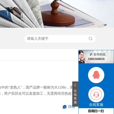
咨询热线
18002688026
族中的“老熟人”，国产品牌一般称为3Cr2Mo，属于预
在
之间，用户买回去可以直接加工，无需再经历热处理环
线
客
服
在线客服
详情