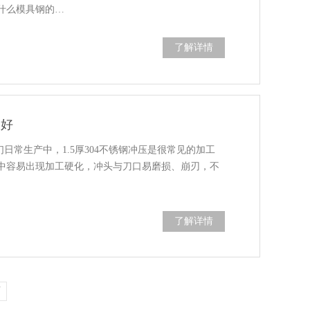
什么模具钢的…
了解详情
钢好
们日常生产中，1.5厚304不锈钢冲压是很常见的加工
中容易出现加工硬化，冲头与刀口易磨损、崩刃，不
了解详情
页