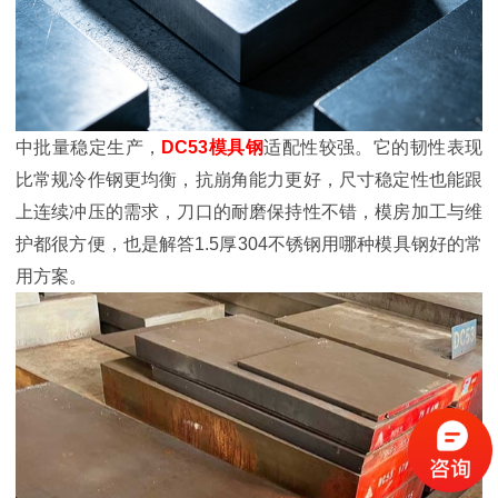
中批量稳定生产，
DC53模具钢
适配性较强。它的韧性表现
比常规冷作钢更均衡，抗崩角能力更好，尺寸稳定性也能跟
上连续冲压的需求，刀口的耐磨保持性不错，模房加工与维
护都很方便，也是解答1.5厚304不锈钢用哪种模具钢好的常
用方案。