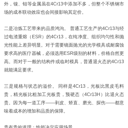
外，镍、钼等金属虽在4Cr13中添加不多，但整个不锈钢市
场的成本联动效应也会间接影响其定价。
二是冶炼工艺带来的品质鸿沟。 普通工艺生产的4Cr13与经
过电渣重熔（ESR）的4Cr13，在纯净度、组织均匀性和抛
光性能上差异明显。对于需要镜面抛光的光学模具或耐腐蚀
要求高的医疗器械，必须选用ESR级别的材料，价格自然更
高。而对于一般的结构件或临时模具，普通退火态的4Cr13
就能满足要求。
三是规格与状态的溢价。 同样是4Cr13，光板比黑皮毛料
贵，精光板比粗加工光板贵，预硬态（4Cr13H）比退火态
贵。因为每一道工序——剥皮、矫直、磨光、探伤——都意
味着成本的增加和品质的保障。
贵有贵的道理：性能决定应用场景