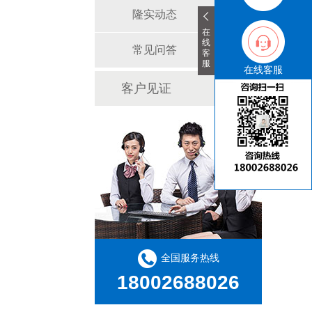
隆实动态
在
线
常见问答
客
服
在线客服
客户见证
全国服务热线
18002688026