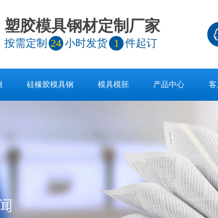
塑胶模具钢材定制厂家
按需定制
24
小时发货
1
件起订
钢
硅橡胶模具钢
模具模胚
产品中心
客