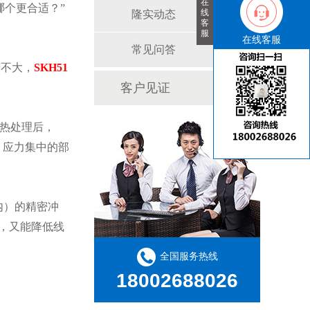
在
哪个更合适？”
线
隆实动态
客
服
在线客服
常见问答
荷不大，
SKH51
客户见证
理热处理后，
杂、应力集中的部
内）的精密冲
求，又能降低线
全国服务热线
18002688026