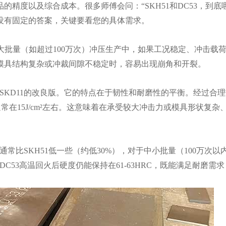
精度以及综合成本。很多师傅会问：“SKH51和DC53，到底
没有固定的答案，关键要看您的具体需求。
在大批量（如超过100万次）冲压生产中，如果工况稳定、冲击载
模具结构复杂或冲裁间隙不稳定时，容易出现崩角和开裂。
SKD11的改良版。它的特点在于韧性和耐磨性的平衡。经过合
51通常在15J/cm²左右。这意味着在承受较大冲击力或模具形状复
常比SKH51低一些（约低30%），对于中小批量（100万次以
C53高温回火后硬度仍能保持在61-63HRC，既能满足耐磨需