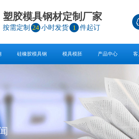
塑胶模具钢材定制厂家
按需定制
24
小时发货
1
件起订
钢
硅橡胶模具钢
模具模胚
产品中心
客