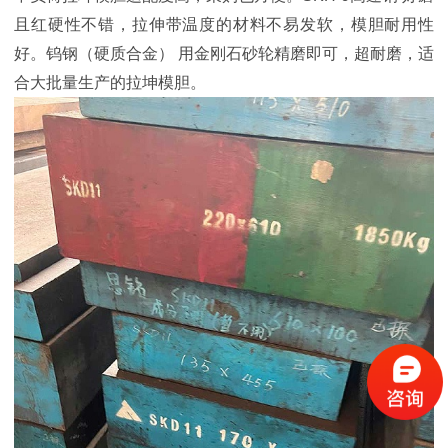
且红硬性不错，拉伸带温度的材料不易发软，模胆耐用性
好。钨钢（硬质合金） 用金刚石砂轮精磨即可，超耐磨，适
合大批量生产的拉坤模胆。