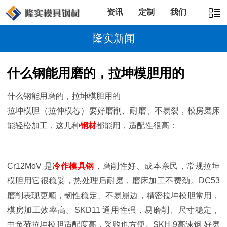
资讯
定制
我们
隆实新闻
什么钢能用磨的，拉坤模胆用的
什么钢能用磨的，拉坤模胆用的
拉坤模胆（拉伸模芯）要好磨削、耐磨、不易裂，模房磨床
能轻松加工，这几种
钢材
都能用，适配性很高：
Cr12MoV 是
冷作模具钢
，磨削性好、成本亲民，常规拉坤
模胆用它很稳妥，热处理后耐磨，磨床加工不费劲。DC53
磨削表现更顺，韧性稳定、不易崩边，精密拉坤模胆常用，
模房加工效率高。SKD11 通用性强，易磨削、尺寸稳定，
中负荷拉坤模胆适配度高，采购也方便。SKH-9高速钢 好磨