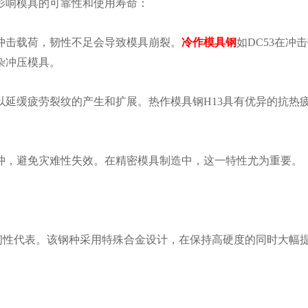
影响模具的可靠性和使用寿命：
冲击载荷，韧性不足会导致模具崩裂。
冷作模具钢
如DC53在冲
杂冲压模具。
延缓疲劳裂纹的产生和扩展。热作模具钢H13具有优异的抗热
冲，避免灾难性失效。在精密模具制造中，这一特性尤为重要。
的高韧性代表。该钢种采用特殊合金设计，在保持高硬度的同时大幅