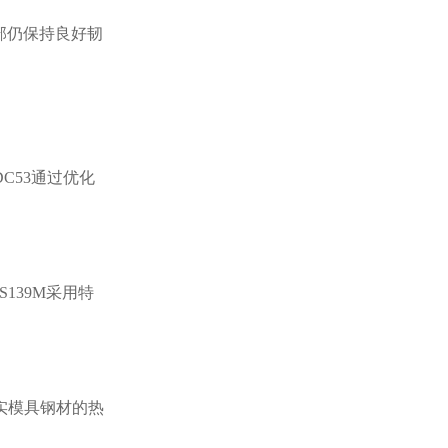
部仍保持良好韧
C53通过优化
139M采用特
实模具钢材的热