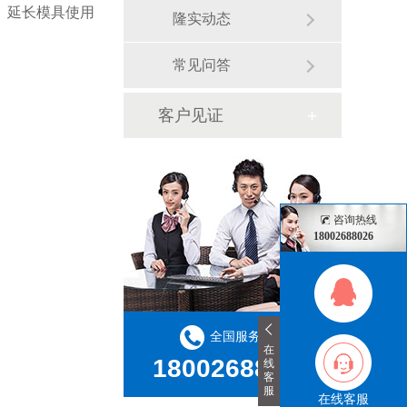
、延长模具使用
隆实动态
常见问答
客户见证
咨询热线
18002688026
全国服务热线
在
18002688026
线
客
服
在线客服