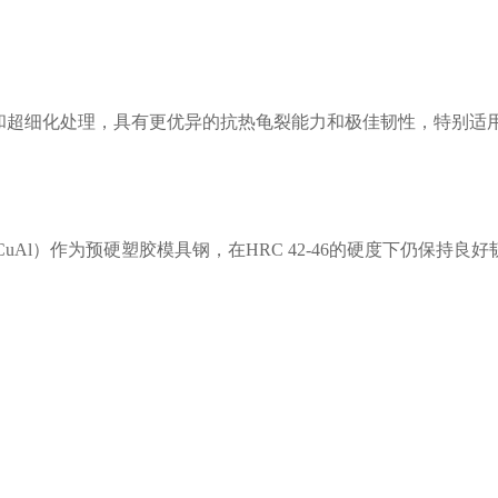
工艺和超细化处理，具有更优异的抗热龟裂能力和极佳韧性，特别适
nCuAl）作为预硬塑胶模具钢，在HRC 42-46的硬度下仍保持良