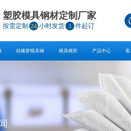
塑胶模具钢材定制厂家
按需定制
24
小时发货
1
件起订
钢
硅橡胶模具钢
模具模胚
产品中心
客