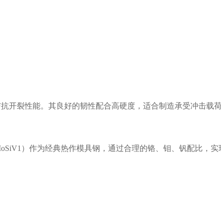
角与抗开裂性能。其良好的韧性配合高硬度，适合制造承受冲击载
5MoSiV1）作为经典热作模具钢，通过合理的铬、钼、钒配比，