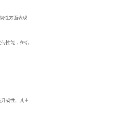
击韧性方面表现
疲劳性能，在铝
提升韧性。其主