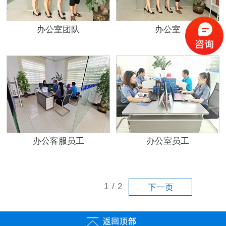
办公室团队
办公室
办公客服员工
办公室员工
1
/
2
下一页