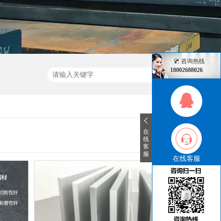
咨询热线
18002688026
在
线
客
服
在线客服