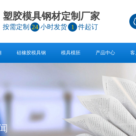
塑胶模具钢材定制厂家
按需定制
24
小时发货
1
件起订
钢
硅橡胶模具钢
模具模胚
产品中心
客