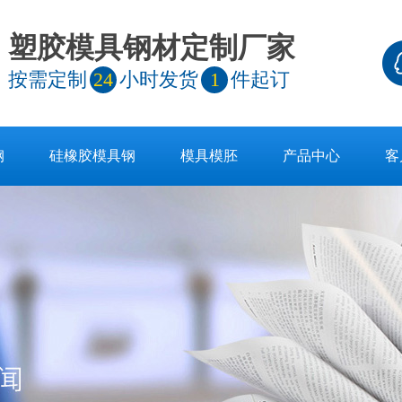
塑胶模具钢材定制厂家
按需定制
24
小时发货
1
件起订
钢
硅橡胶模具钢
模具模胚
产品中心
客